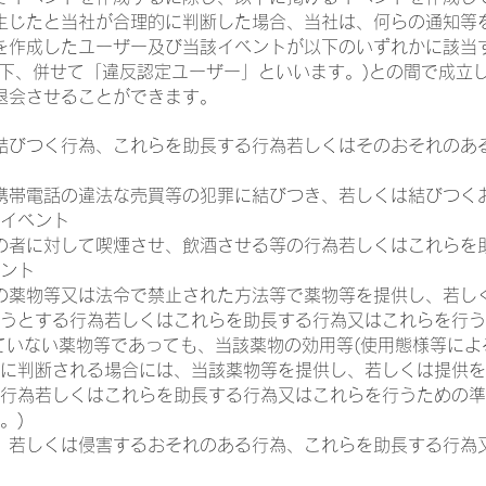
生じたと当社が合理的に判断した場合、当社は、何らの通知等
を作成したユーザー及び当該イベントが以下のいずれかに該当
以下、併せて「違反認定ユーザー」といいます。)との間で成立
退会させることができます。
結びつく行為、これらを助長する行為若しくはそのおそれのあ
携帯電話の違法な売買等の犯罪に結びつき、若しくは結びつく
イベント
の者に対して喫煙させ、飲酒させる等の行為若しくはこれらを
ント
の薬物等又は法令で禁止された方法等で薬物等を提供し、若し
うとする行為若しくはこれらを助長する行為又はこれらを行う
ていない薬物等であっても、当該薬物の効用等(使用態様等によ
に判断される場合には、当該薬物等を提供し、若しくは提供を
行為若しくはこれらを助長する行為又はこれらを行うための準
。)
、若しくは侵害するおそれのある行為、これらを助長する行為