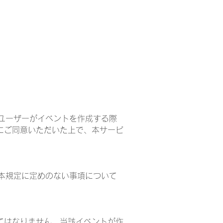
参加規定
プライバシーポリシー
ポイント規
、ユーザーがイベントを作成する際
にご同意いただいた上で、本サービ
や本規定に定めのない事項について
てはなりません。当該イベントが作