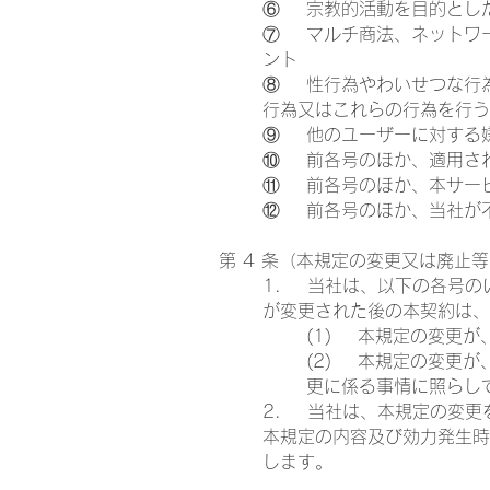
⑥ 宗教的活動を目的とし
⑦ マルチ商法、ネットワ
ント
⑧ 性行為やわいせつな行
行為又はこれらの行為を行う
⑨ 他のユーザーに対する
⑩ 前各号のほか、適用さ
⑪ 前各号のほか、本サー
⑫ 前各号のほか、当社が
第 4 条（本規定の変更又は廃止
1. 当社は、以下の各号の
が変更された後の本契約は、
(1) 本規定の変更
(2) 本規定の変更
更に係る事情に照らし
2. 当社は、本規定の変更
本規定の内容及び効力発生時
します。