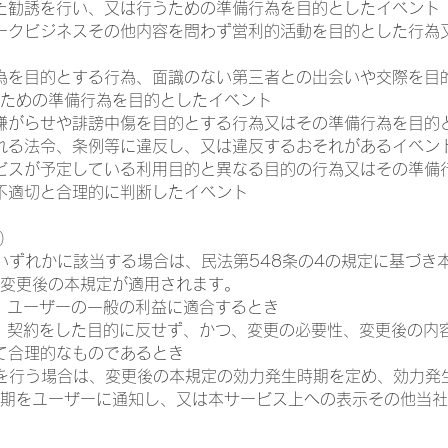
た勧誘を行い、又は行うための準備行為を目的としたイベント
ークビジネスその他内容を問わず営利的活動を目的とした行為
為を目的とする行為、面識のない第三者との出会いや交際を目
ための準備行為を目的としたイベント
嫌がらせや誹謗中傷を目的とする行為又はその準備行為を目的
れる法令、条例等に違反し、又は違反するおそれがあるイベン
ビスが予定している利用目的と異なる目的の行為又はその準備
不適切と合理的に判断したイベント
等）
いずれかに該当する場合は、民法第548条の4の規定に基づき
変更後の本規定が適用されます。
が、ユーザーの一般の利益に適合するとき
が、契約をした目的に反せず、かつ、変更の必要性、変更後の内
て合理的なものであるとき
を行う場合は、変更後の本規定の効力発生時期を定め、効力発
期をユーザーに通知し、又は本サービス上への表示その他当社